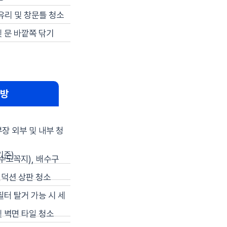
유리 및 창문틀 청소
 문 바깥쪽 닦기
방
장 외부 및 내부 청
준)
수도꼭지), 배수구
덕션 상판 청소
필터 탈거 가능 시 세
 벽면 타일 청소