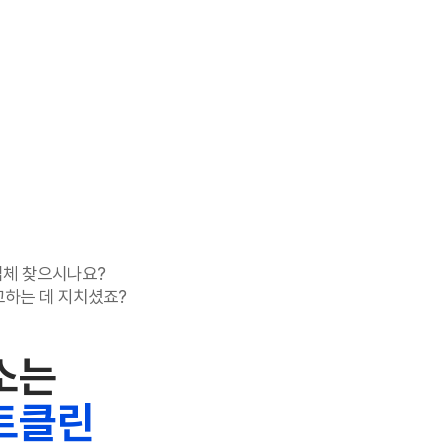
체 찾으시나요?
교하는 데 지치셨죠?
소는
트클린