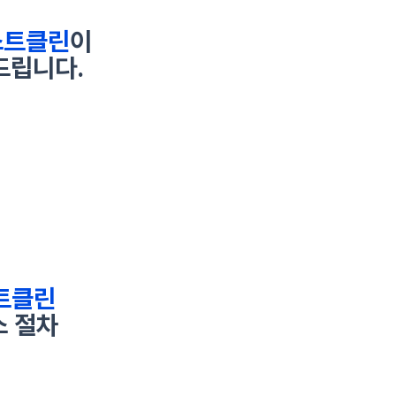
스트클린
이
립니다.​
트클린
 절차