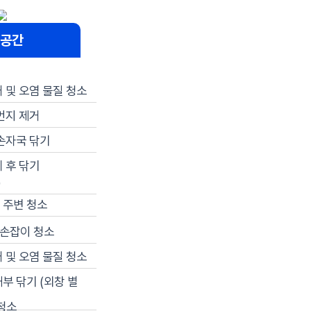
공간
 및 오염 물질 청소
먼지 제거
손자국 닦기
 후 닦기
)
 주변 청소
 손잡이 청소
 및 오염 물질 청소
부 닦기 (외창 별
청소