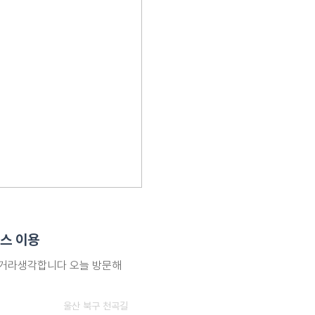
스 이용
실거라생각합니다 오늘 방문해
울산 북구 천곡길