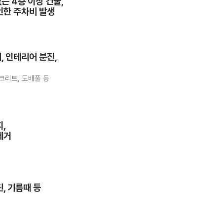
는 4층 이상 건물,
인한 주차비 발생
, 인테리어 분진,
콘크리트, 도배풀 등
,
제거
, 기름때 등