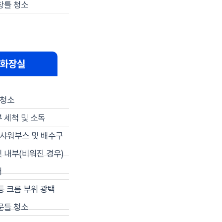
창틀 청소
 화장실
 청소
 세척 및 소독
 샤워부스 및 배수구
 내부(비워진 경우)
거
등 크롬 부위 광택
문틀 청소