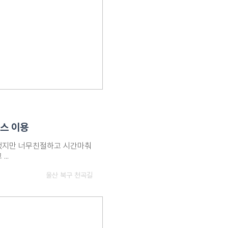
스 이용
지만 너무친절하고 시간마춰
..
울산 북구 천곡길