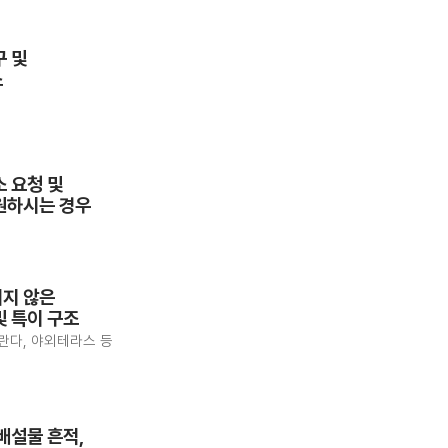
구 및
소
소 요청 및
원하시는 경우
지 않은
및 특이 구조
베란다, 야외테라스 등
배설물 흔적,