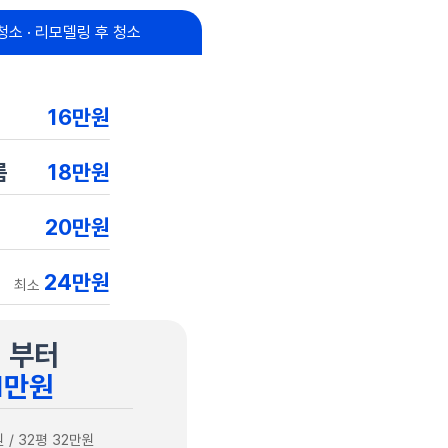
청소 · 리모델링 후 청소
16만원
룸
18만원
20만원
24만원
최소
 부터
1만원
 / 32평 32만원