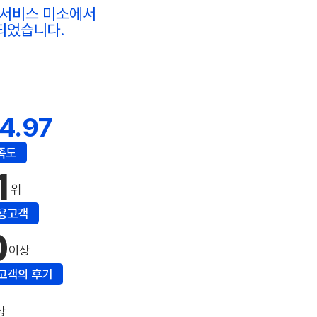
홈서비스 미소에서
되었습니다.
4.97
족도
1
위
용고객
0
이상
고객의 후기
상