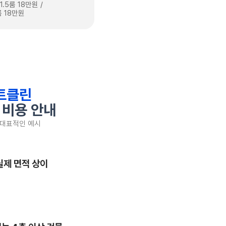
1.5룸 18만원 /
 18만원
트클린
 비용 안내
 대표적인 예시
실제 면적 상이