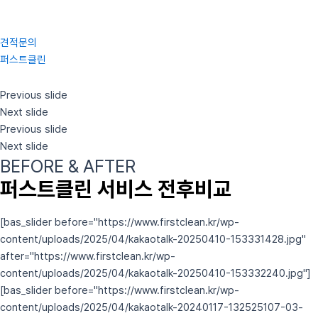
콘
텐
츠
견적문의
로
퍼스트클린
건
너
Previous slide
뛰
Next slide
기
Previous slide
Next slide
BEFORE & AFTER
퍼스트클린 서비스 전후비교
[bas_slider before="https://www.firstclean.kr/wp-
content/uploads/2025/04/kakaotalk-20250410-153331428.jpg"
after="https://www.firstclean.kr/wp-
content/uploads/2025/04/kakaotalk-20250410-153332240.jpg"]
[bas_slider before="https://www.firstclean.kr/wp-
content/uploads/2025/04/kakaotalk-20240117-132525107-03-