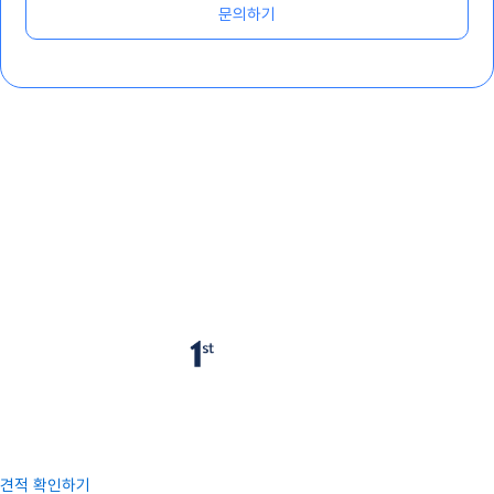
문의하기
정직한 청소,
믿을 수 있는 선택
퍼스트클린
입주부터 상가까지,
어떤 공간이든
퍼스트클린이 해결합니다!
견적 확인하기