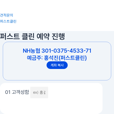
콘
텐
츠
견적문의
로
퍼스트클린
건
너
퍼스트 클린 예약 진행
뛰
기
NH농협 301-0375-4533-71
예금주: 홍석진(퍼스트클린)
계좌 복사
01 고객성함