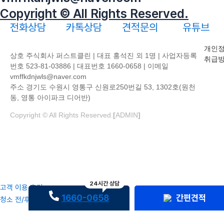
Copyright © All Rights Reserved.
전화상담
카톡상담
견적문의
유튜브
개인
상호 주식회사 퍼스트클린 | 대표 홍석진 외 1명 | 사업자등록
취급
번호 523-81-03886 | 대표번호 1660-0658 | 이메일
vmffkdnjwls@naver.com
주소 경기도 수원시 영통구 신원로250번길 53, 1302호(원천
동, 영통 아이파크 디어반)
Copyright © All Rights Reserved.
[
ADMIN
]
24시간 상담
고객 이용 후기
1660-0658
간편견적
청소 전/후