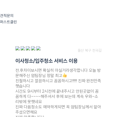
콘
텐
츠
견적문의
로
퍼스트클린
건
너
뛰
기
울산 북구 천곡길
이사청소/입주청소 서비스 이용
전.후차이보시면 확실히 아실거라생각합니다 오늘 방
문해주신 엄팀장님 정말 최고
친절하시고 깔끔하시고 꼼꼼하시고!!!!!! 진짜 완전만족
햇습니다
시간도 9시부터 2시전에 끝내주시고 안된곳없이 꼼
꼼하게 다~~~~해주셔서 후에 보는데 계속 우와~소
리밖에 못햇네요
진짜 다음청소도 예약하게되면 꼭 엄팀장님께서 맡아
주셨으면해요